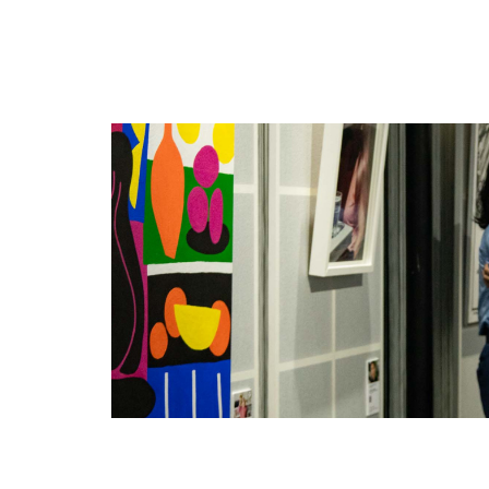
ELLE Gourmet
ELLE Home
ELLE Homme
ELLE Jeans
ELLE Kids
ELLE Mariage
ELLE Petite
ELLE Planète
ELLE Salon
ELLE Spa
ELLE Spa & Salon
ELLE Sport
ELLE Studio
ELLE Travel
ELLE Voyage
L’Homme by ELLE