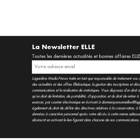
La Newsletter ELLE
Toutes les dernières actualités et bonnes affaires ELL
Lagardère Media News traite en tant que responsable de traitement vos do
des actualités et des offres Elleboutique, la gestion des inscriptions et d
communications et la réalisation de statistiques. Vous disposez d’un droit d
qu’un droit de limitation, de portabilité, d’opposition, et du droit de retir
exercer, par courrier électronique en écrivant à donneespersonnelles@lag
également du droit de définir des directives relatives à la conservation, 
données à caractère personnel après votre décès à cette meme adresse
désinscrit en activant le lien figurant dans chacune de nos communications.