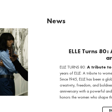
News
ELLE Turns 80:
ar
ELLE TURNS 80:
A tribute t
years of ELLE: A tribute to wo
Since 1945, ELLE has been a gl
creativity, freedom, and boldne
anniversary with a powerful and
honors the women who shape th
D