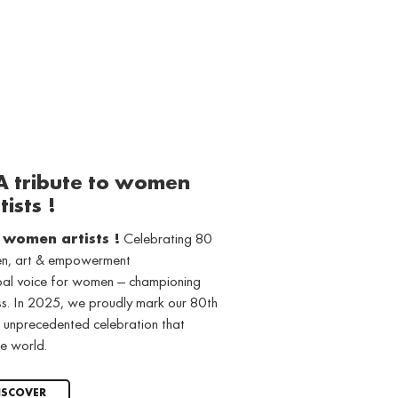
 A tribute to women
tists !
o women artists !
Celebrating 80
men, art & empowerment
obal voice for women — championing
ss. In 2025, we proudly mark our 80th
 unprecedented celebration that
e world.
ISCOVER