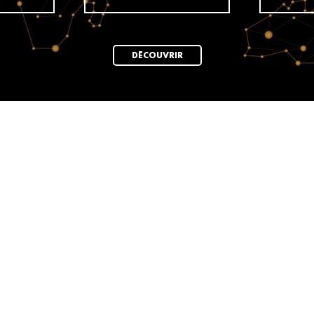
DÉCOUVRIR
News
ELLE Turns 80:
ar
ELLE TURNS 80:
A tribute t
years of ELLE: A tribute to wo