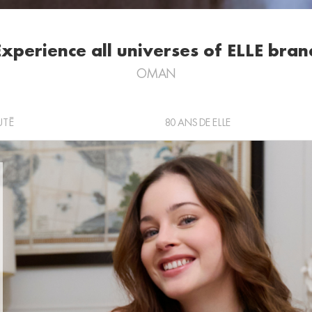
Experience all universes of ELLE bran
OMAN
UTÉ
80 ANS DE ELLE