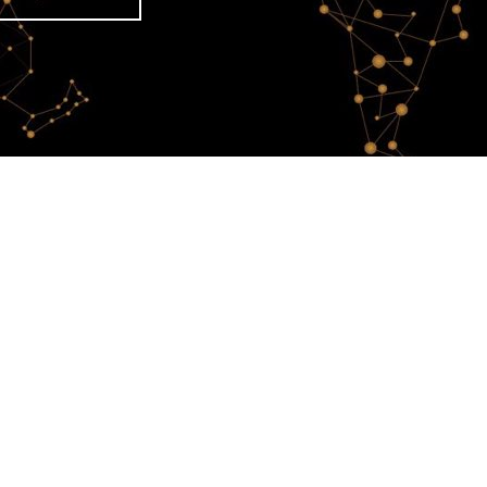
 A tribute to women
tists !
o women artists !
Celebrating 80
men, art & empowerment