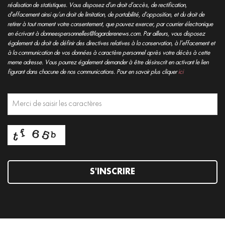
réalisation de statistiques. Vous disposez d’un droit d’accès, de rectification,
d’effacement ainsi qu’un droit de limitation, de portabilité, d’opposition, et du droit de
retirer à tout moment votre consentement, que pouvez exercer, par courrier électronique
en écrivant à donneespersonnelles@lagarderenews.com. Par ailleurs, vous disposez
également du droit de définir des directives relatives à la conservation, à l’effacement et
à la communication de vos données à caractère personnel après votre décès à cette
meme adresse. Vous pourrez également demander à être désinscrit en activant le lien
figurant dans chacune de nos communications. Pour en savoir plus cliquer
ici
S'INSCRIRE