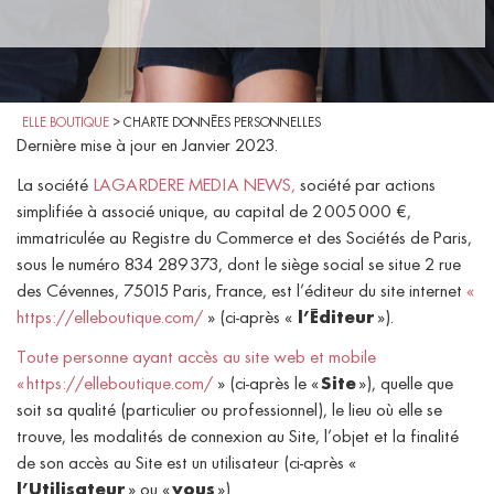
ELLE BOUTIQUE
>
CHARTE DONNÉES PERSONNELLES
Dernière mise à jour en Janvier 2023.
La société
LAGARDERE MEDIA NEWS,
société par actions
simplifiée à associé unique, au capital de 2 005 000 €,
immatriculée au Registre du Commerce et des Sociétés de Paris,
sous le numéro 834 289 373, dont le siège social se situe 2 rue
des Cévennes, 75015 Paris, France, est l’éditeur du site internet
«
https://elleboutique.com/
» (ci-après «
l’Éditeur
»).
Toute personne ayant accès au site web et mobile
«
https://elleboutique.com/
» (ci-après le «
Site
»), quelle que
soit sa qualité (particulier ou professionnel), le lieu où elle se
trouve, les modalités de connexion au Site, l’objet et la finalité
de son accès au Site est un utilisateur (ci-après «
l’Utilisateur
» ou «
vous
»).