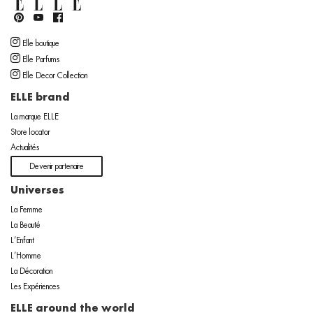
Elle boutique
Elle Parfums
Elle Decor Collection
ELLE brand
La marque ELLE
Store locator
Actualités
Devenir partenaire
Universes
La Femme
La Beauté
L’Enfant
L’Homme
La Décoration
Les Expériences
ELLE around the world