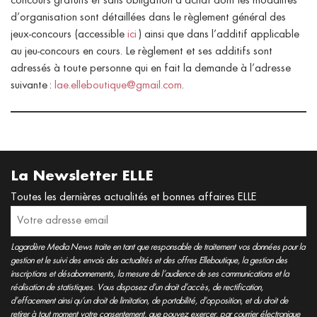
concours gratuits et sans obligation d’achat dont les modalités
d’organisation sont détaillées dans le règlement général des
jeux-concours (accessible
ici
) ainsi que dans l’additif applicable
au jeu-concours en cours. Le règlement et ses additifs sont
adressés à toute personne qui en fait la demande à l’adresse
suivante :
lae.elleboutique@gmail.com
.
La Newsletter ELLE
Toutes les dernières actualités et bonnes affaires ELLE
Lagardère Media News traite en tant que responsable de traitement vos données pour la
gestion et le suivi des envois des actualités et des offres Elleboutique, la gestion des
inscriptions et désabonnements, la mesure de l’audience de ses communications et la
réalisation de statistiques. Vous disposez d’un droit d’accès, de rectification,
d’effacement ainsi qu’un droit de limitation, de portabilité, d’opposition, et du droit de
retirer à tout moment votre consentement, que pouvez exercer, par courrier électronique