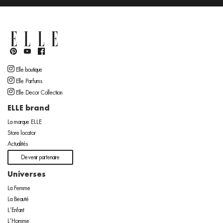
Elle boutique
Elle Parfums
Elle Decor Collection
ELLE brand
La marque ELLE
Store locator
Actualités
Devenir partenaire
Universes
La Femme
La Beauté
L’Enfant
L’Homme