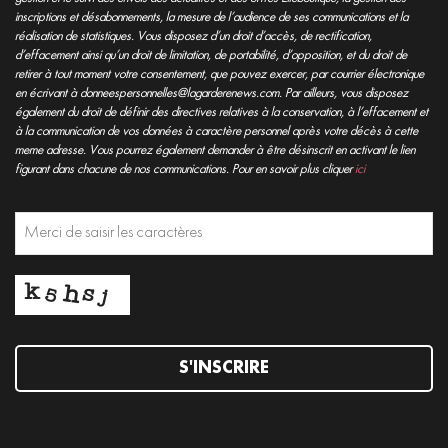
inscriptions et désabonnements, la mesure de l’audience de ses communications et la
réalisation de statistiques. Vous disposez d’un droit d’accès, de rectification,
d’effacement ainsi qu’un droit de limitation, de portabilité, d’opposition, et du droit de
retirer à tout moment votre consentement, que pouvez exercer, par courrier électronique
en écrivant à donneespersonnelles@lagarderenews.com. Par ailleurs, vous disposez
également du droit de définir des directives relatives à la conservation, à l’effacement et
à la communication de vos données à caractère personnel après votre décès à cette
meme adresse. Vous pourrez également demander à être désinscrit en activant le lien
figurant dans chacune de nos communications. Pour en savoir plus cliquer
ici
S'INSCRIRE