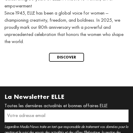
empowerment
Since 1945, ELLE has been a global voice for women —
championing creativity, freedom, and boldness. In 2025, we
proudly mark our 80th anniversary with a powerful and
unprecedented celebration that honors the women who shape
the world.
DISCOVER
La Newsletter ELLE
Toutes les dernières actualités et bonnes affaires ELLE
Lagardère Media News traite en tant que responsable de traitement vos données pour la
gestion et le suivi des envois des actualités et des offres Elleboutique, la gestion des