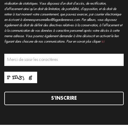
réalisation de statistiques. Vous disposez d’un droit d’accès, de rectification,
d’effacement ainsi qu’un droit de limitation, de portabilité, d’opposition, et du droit de
retirer à tout moment votre consentement, que pouvez exercer, par courrier électronique
en écrivant à donneespersonnelles@lagarderenews.com. Par ailleurs, vous disposez
également du droit de définir des directives relatives à la conservation, à l’effacement et
à la communication de vos données à caractère personnel après votre décès à cette
meme adresse. Vous pourrez également demander à être désinscrit en activant le lien
figurant dans chacune de nos communications. Pour en savoir plus cliquer
ici
S'INSCRIRE