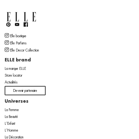
Elle boutique
Elle Parfums
Elle Decor Collection
ELLE brand
La marque ELLE
Store locator
Actualités
Devenir partenaire
Universes
La Femme
La Beauté
L’Enfant
L’Homme
La Décoration