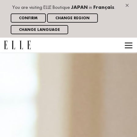
×
You are visiting ELLE Boutique
JAPAN
in
Français
.
CONFIRM
CHANGE REGION
CHANGE LANGUAGE