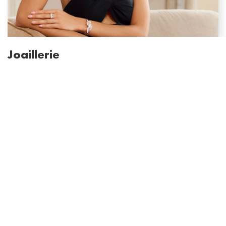
Joaillerie
Plus qu’un accessoire, les bijoux ELLE révèlent l’individualité de
chaque femme et lui donnent ce « je ne sais quoi » si parisien.
Entre classique ou moderne allié à l’intemporel, c’est le détail qui
change tout !
SHOP THE COLLECTION
Accessoires
Les accessoires ELLE sont loin de n’être qu’accessoire ! Ils ont ce
« je ne sais quoi » qui rend unique n’importe quelle tenue !