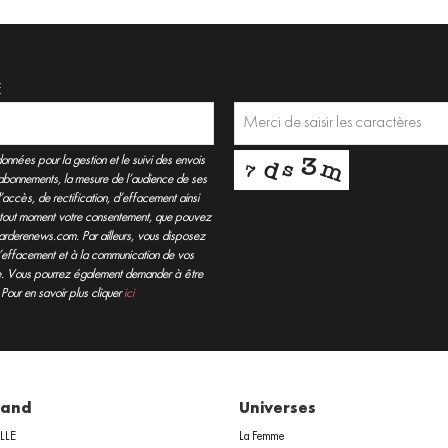
E
nnées pour la gestion et le suivi des envois
ésabonnements, la mesure de l’audience de ses
’accès, de rectification, d’effacement ainsi
er à tout moment votre consentement, que pouvez
arderenews.com. Par ailleurs, vous disposez
à l’effacement et à la communication de vos
. Vous pourrez également demander à être
 Pour en savoir plus cliquer
ici
rand
Universes
ELLE
La Femme