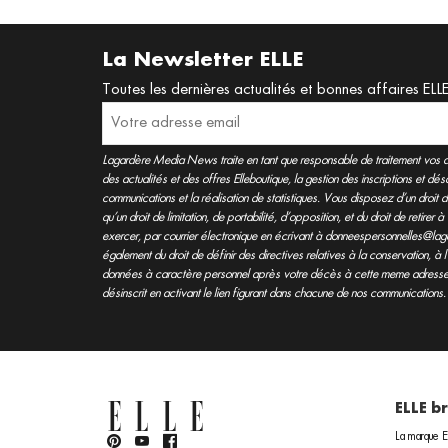
La Newsletter ELLE
Toutes les dernières actualités et bonnes affaires ELL
Lagardère Media News traite en tant que responsable de traitement vos do
des actualités et des offres Elleboutique, la gestion des inscriptions et d
communications et la réalisation de statistiques. Vous disposez d’un droit d
qu’un droit de limitation, de portabilité, d’opposition, et du droit de retir
exercer, par courrier électronique en écrivant à donneespersonnelles@lag
également du droit de définir des directives relatives à la conservation, 
données à caractère personnel après votre décès à cette meme adresse
désinscrit en activant le lien figurant dans chacune de nos communications.
ELLE b
La marque 