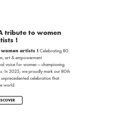
 A tribute to women
tists !
o women artists !
Celebrating 80
men, art & empowerment
obal voice for women — championing
ss. In 2025, we proudly mark our 80th
 unprecedented celebration that
e world.
ISCOVER