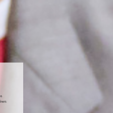
es
îners