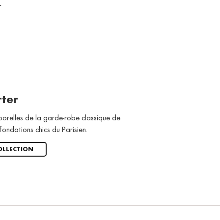
T
SACS
rter
porelles de la garde-robe classique de
fondations chics du Parisien.
OLLECTION