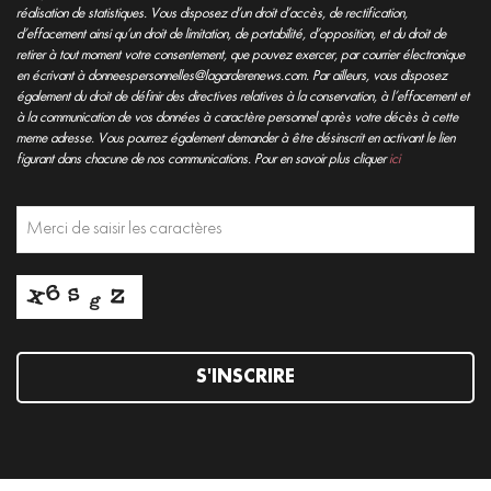
réalisation de statistiques. Vous disposez d’un droit d’accès, de rectification,
d’effacement ainsi qu’un droit de limitation, de portabilité, d’opposition, et du droit de
retirer à tout moment votre consentement, que pouvez exercer, par courrier électronique
en écrivant à donneespersonnelles@lagarderenews.com. Par ailleurs, vous disposez
également du droit de définir des directives relatives à la conservation, à l’effacement et
à la communication de vos données à caractère personnel après votre décès à cette
meme adresse. Vous pourrez également demander à être désinscrit en activant le lien
figurant dans chacune de nos communications. Pour en savoir plus cliquer
ici
S'INSCRIRE