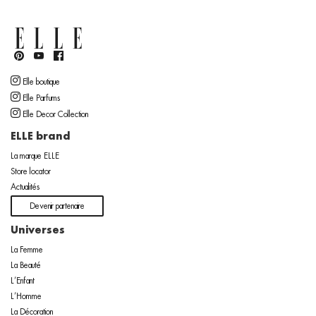
Elle boutique
Elle Parfums
Elle Decor Collection
ELLE brand
La marque ELLE
Store locator
Actualités
Devenir partenaire
Universes
La Femme
La Beauté
L’Enfant
L’Homme
La Décoration