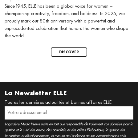
Since 1945, ELLE has been a global voice for women —
championing creativity, freedom, and boldness. In 2025, we
proudly mark our 80th anniversary with a powerful and
unprecedented celebration that honors the women who shape
the world.
DISCOVER
La Newsletter ELLE
Toutes les dernières actualités et bonnes affaires ELLE
Lagardère Media News traite en tant que responsable de traitement vos données pour la
gestion et le suivi des envois des actualités et des offres Elleboutique, la gestion des
inscriptions et désabonnements, la mesure de l’audience de ses communications et la