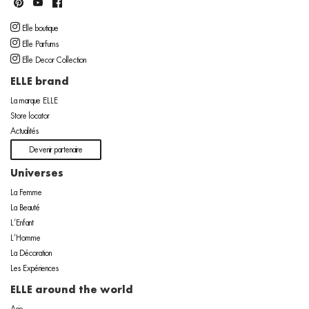
Elle boutique
Elle Parfums
Elle Decor Collection
ELLE brand
La marque ELLE
Store locator
Actualités
Devenir partenaire
Universes
La Femme
La Beauté
L’Enfant
L’Homme
La Décoration
Les Expériences
ELLE around the world